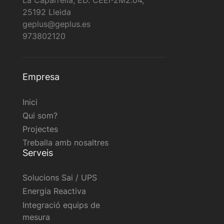
La Caparrella, ED. CEEI-2M2.04,
25192 Lleida
geplus@geplus.es
973802120
Empresa
Inici
Qui som?
Projectes
Treballa amb nosaltres
Serveis
Solucions Sai / UPS
Energia Reactiva
Integració equips de
Utilitzem una selecció de cookies pròpies i de
mesura
tercers a les pàgines d'aquest lloc web: Cookies