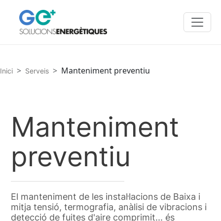
Vés al contingut
Fil d'ariadna
Manteniment preventiu
Inici
Serveis
Manteniment
preventiu
El manteniment de les instal·lacions de Baixa i
mitja tensió, termografia, anàlisi de vibracions i
detecció de fuites d'aire comprimit... és